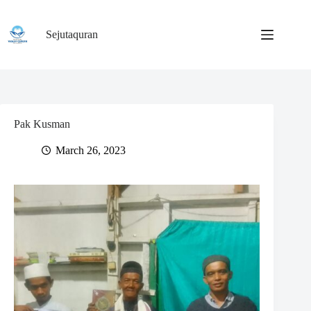
Skip
to
content
Sejutaquran
Pak Kusman
March 26, 2023