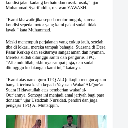
kondisi jalan kadang berbatu dan rusak-rusak,” ujar
Muhammad Syarifuddin, relawan YAWASH.
“Kami khawatir jika sepeda motor mogok, karena
kondisi sepeda motor yang kami pakai sudah tidak
layak,” kata Muhammad.
Meski menempuh perjalanan yang cukup jauh, setelah
tiba di lokasi, mereka tampak bahagia. Suasana di Desa
Pasar Kerkap dan sekitarnya sangat aman dan nyaman.
Mereka sudah ditunggu santri dan pengurus TPQ.
“Alhamdulillah, akhirnya sampai juga, dan sudah
ditungggu kedatangan kami ini,” katanya.
“Kami atas nama guru TPQ Al-Quttaqiin mengucapkan
banyak terima kasih kepada Yayasan Wakaf Al-Qur’an
Suara Hidayatullah atas pemberian wakaf al-
Qur’annya. Semoga ini menjadi amal jariyah bagi para
donatur,” ujar Ustadzah Nursidati, pendiri dan juga
pengajar TPQ Al-Muttaqqiin.