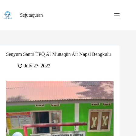
Skip
to
content
Sejutaquran
Senyum Santri TPQ Al-Muttaqiin Air Napal Bengkulu
July 27, 2022