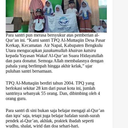
Para santri pun merasa bersyukur atas pemberian al-
Qur’an ini. “Kami santri TPQ Al-Muttaqiin Desa Pasar
Kerkap, Kecamatan Air Napal, Kabupaten Bengkulu
Utara mengucapkan
jazakumullah khairan katsira
kepada Yayasan Wakaf Al-Qur’an Suara Hidayatullah
dan para donatur. Semoga Allah membalasnya dengan
pahala yang berlimpah hingga akhir kelak,” ujar
puluhan santri bersamaan.
TPQ Al-Muttaqiin berdiri tahun 2004. TPQ yang
berlokasi sekitar 28 km dari pusat kota ini, jumlah
santrinya sebanyak 55 orang. Dan, dibimbing oleh 4
orang guru.
Para santri di sini bukan saja belajar mengaji al-Qur’an
dan iqra’ saja, tetapi juga belajar hafalan surah-surah
pendek al-Qur’an, akhlak, praktek ibadah seperti
wudhu, shalat, wirid dan doa sehari-hari.