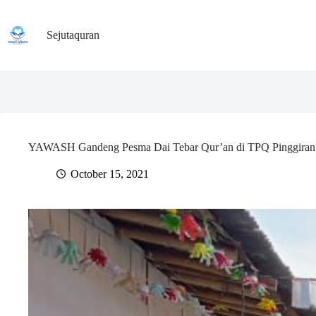
Skip
to
content
Sejutaquran
YAWASH Gandeng Pesma Dai Tebar Qur’an di TPQ Pinggiran
October 15, 2021