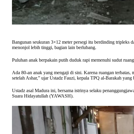
Bangunan seukuran 3×12 meter persegi itu berdinding tripleks 
menonjol lebih tinggi, bagian lain berlubang.
Puluhan anak berpakain putih duduk rapi memenuhi sudut ruangan
Ada 80-an anak yang mengaji di sini. Karena ruangan terbatas, m
setelah Ashar,” ujar Ustadz Fauzi, kepala TPQ al-Barakah yang 
Ustadz asal Madura ini, bersama istrinya selaku penanggungja
Suara Hidayatullah (YAWASH).