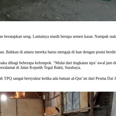
dan beratapkan seng. Lantainya masih berupa semen kasar. Nampak suda
. Bahkan di antara mereka harus mengaji di luar dengan posisi berdir
aka dibagi beberapa kelompok. “Mulai dari tingkatan iqra’ awal jam dua
beralamat di Jalan Keputih Tegal Bakti, Surabaya.
wab TPQ sangat bersyukur ketika ada batuan al-Qur’an dari Pesma Da