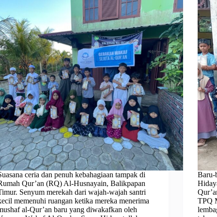
Suasana ceria dan penuh kebahagiaan tampak di
Baru-
Rumah Qur’an (RQ) Al-Husnayain, Balikpapan
Hiday
Timur. Senyum merekah dari wajah-wajah santri
Qur’a
kecil memenuhi ruangan ketika mereka menerima
TPQ M
mushaf al-Qur’an baru yang diwakafkan oleh
lemba