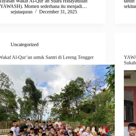
Yayasan Wakaf Al-Qur’an Suara Hidayatullah
tahun
(YAWASH). Momen sederhana itu menjadi…
sekit
sejutaquran
December 31, 2025
Uncategorized
Wakaf Al-Qur’an untuk Santri di Lereng Tengger
YAWAS
Suka