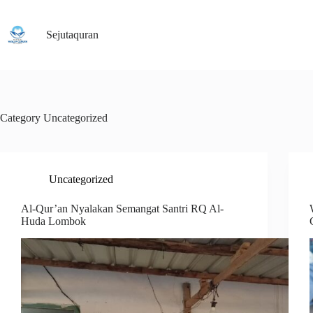
Skip
to
content
Sejutaquran
Category
Uncategorized
Uncategorized
Al-Qur’an Nyalakan Semangat Santri RQ Al-
Huda Lombok