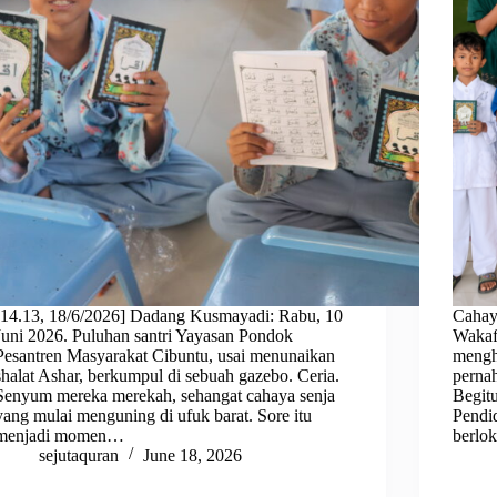
[14.13, 18/6/2026] Dadang Kusmayadi: Rabu, 10
Cahaya
Juni 2026. Puluhan santri Yayasan Pondok
Wakaf
Pesantren Masyarakat Cibuntu, usai menunaikan
mengh
shalat Ashar, berkumpul di sebuah gazebo. Ceria.
pernah
Senyum mereka merekah, sehangat cahaya senja
Begitu
yang mulai menguning di ufuk barat. Sore itu
Pendi
menjadi momen…
berlok
sejutaquran
June 18, 2026