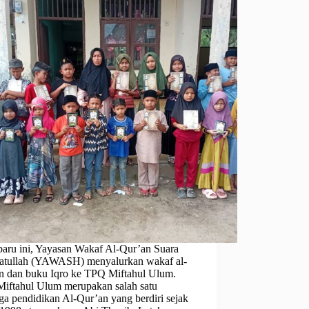
baru ini, Yayasan Wakaf Al-Qur’an Suara
atullah (YAWASH) menyalurkan wakaf al-
n dan buku Iqro ke TPQ Miftahul Ulum.
iftahul Ulum merupakan salah satu
ga pendidikan Al-Qur’an yang berdiri sejak