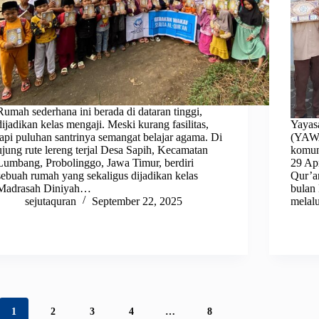
Rumah sederhana ini berada di dataran tinggi,
dijadikan kelas mengaji. Meski kurang fasilitas,
Yayas
tapi puluhan santrinya semangat belajar agama. Di
(YAWA
ujung rute lereng terjal Desa Sapih, Kecamatan
komun
Lumbang, Probolinggo, Jawa Timur, berdiri
29 Ap
sebuah rumah yang sekaligus dijadikan kelas
Qur’a
Madrasah Diniyah…
bulan 
sejutaquran
September 22, 2025
mela
1
2
3
4
…
8