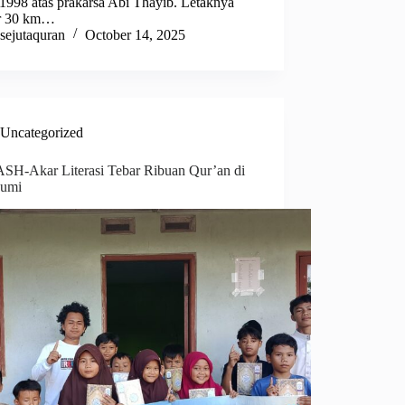
 1998 atas prakarsa Abi Thayib. Letaknya
ar 30 km…
sejutaquran
October 14, 2025
Uncategorized
H-Akar Literasi Tebar Ribuan Qur’an di
bumi